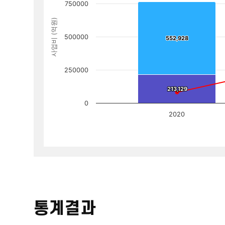
750000
사업비 (억원)
500000
552,928
552,928
250000
213,129
213,129
0
2020
통계결과