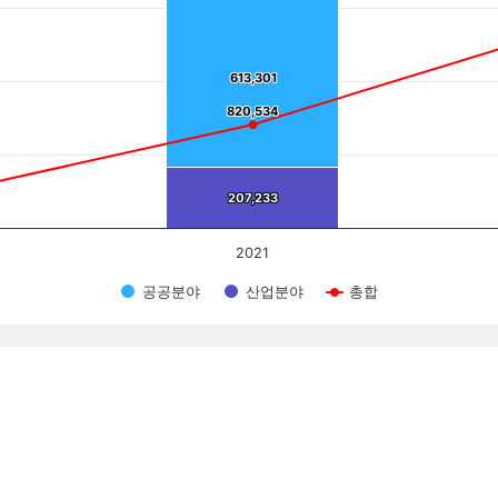
613,301
613,301
820,534
820,534
207,233
207,233
2021
공공분야
산업분야
총합