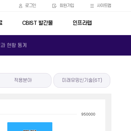
로그인
회원가입
사이트맵
료
CBIST 발간물
인프라맵
과 현황 통계
적용분야
미래유망신기술(6T)
950000