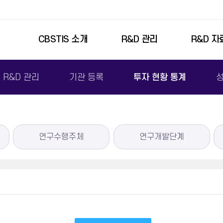
본문영역 바로가기
메인메뉴 바로가기
푸터링크 바로가기
주요메뉴
CBSTIS 소개
R&D 관리
R&D 자
R&D 관리
기관 등록
투자 현황 통계
성
연구수행주체
연구개발단계