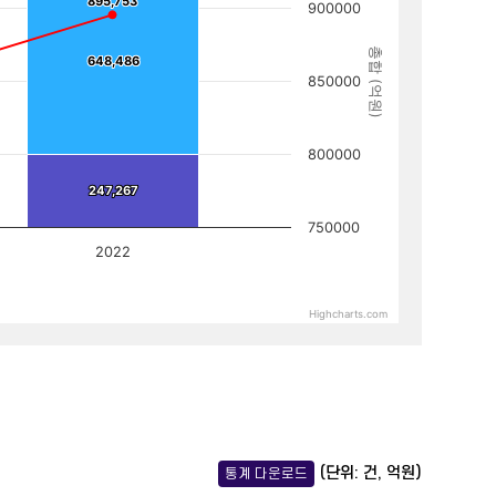
895,753
895,753
900000
총합 (억원)
648,486
648,486
850000
800000
247,267
247,267
750000
2022
Highcharts.com
(단위: 건, 억원)
통계 다운로드